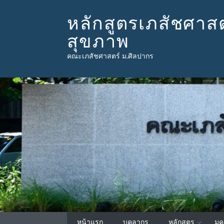
Skip
to
หลักสูตรเภสัชศา
content
สุขภาพ
คณะเภสัชศาสตร์ ม.ศิลปากร
หน้าแรก
บุคลากร
หลักสูตร
มค