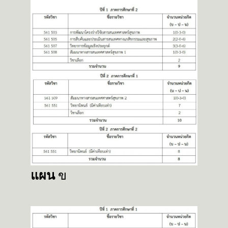
แผน
ข