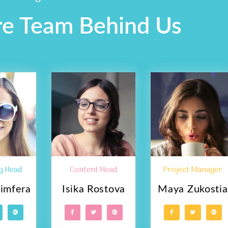
e Team Behind Us
g Head
Content Head
Project Manager
imfera
Isika Rostova
Maya Zukostia