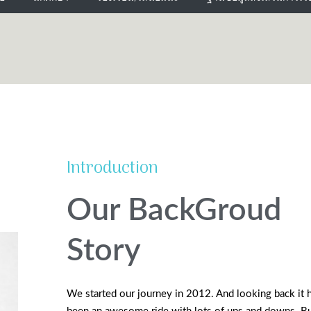
Introduction
Our BackGroud
Story
We started our journey in 2012. And looking back it 