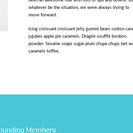
been an awesome ride with lots of ups and downs. B
whatever be the situation, we were always trying to
move forward.
Icing croissant croissant jelly gummi bears cotton ca
jujubes apple pie caramels. Dragée soufflé bonbon
powder. Sesame snaps sugar plum chupa chups tart w
caramels toffee.
ounding Members