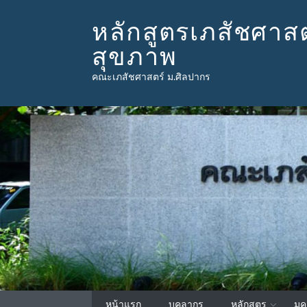
หลักสูตรเภสัชศา
สุขภาพ
คณะเภสัชศาสตร์ ม.ศิลปากร
หน้าแรก
บุคลากร
หลักสูตร
มค